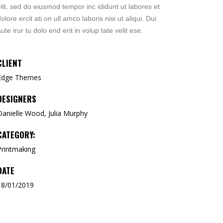
elit, sed do eiusmod tempor inc ididunt ut labores et
dolore ercit ati on ull amco laboris nisi ut aliqui. Dui
aute irur tu dolo end erit in volup tate velit ese.
CLIENT
Edge Themes
DESIGNERS
Danielle Wood, Julia Murphy
CATEGORY:
Printmaking
DATE
18/01/2019