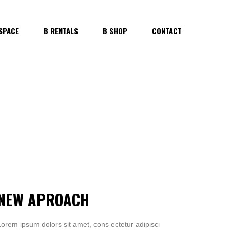
SPACE
B RENTALS
B SHOP
CONTACT
NEW APROACH
Lorem ipsum dolors sit amet, cons ectetur adipisci