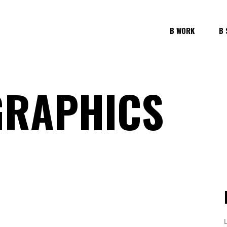
B WORK
B 
GRAPHICS